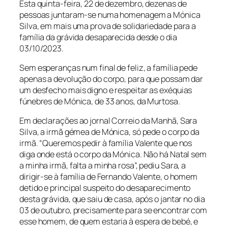
Esta quinta-feira, 22 de dezembro, dezenas de
pessoas juntaram-se numa homenagem a Mónica
Silva, em mais uma prova de solidariedade para a
família da grávida desaparecida desde o dia
03/10/2023.
Sem esperanças num final de feliz, a família pede
apenas a devolução do corpo, para que possam dar
um desfecho mais digno e respeitar as exéquias
fúnebres de Mónica, de 33 anos, da Murtosa.
Em declarações ao jornal Correio da Manhã, Sara
Silva, a irmã gémea de Mónica, só pede o corpo da
irmã. “Queremos pedir à família Valente que nos
diga onde está o corpo da Mónica. Não há Natal sem
a minha irmã, falta a minha rosa”, pediu Sara, a
dirigir-se à família de Fernando Valente, o homem
detido e principal suspeito do desaparecimento
desta grávida, que saiu de casa, após o jantar no dia
03 de outubro, precisamente para se encontrar com
esse homem, de quem estaria à espera de bebé, e