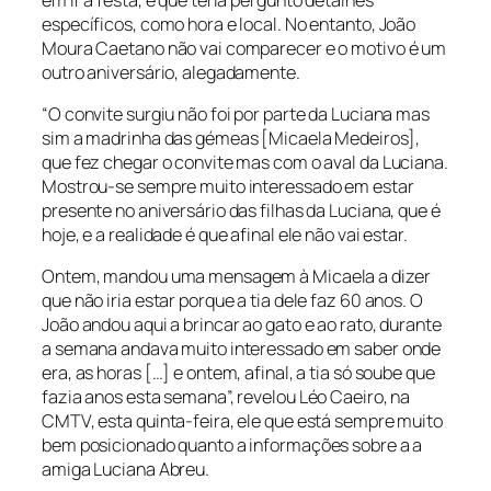
específicos, como hora e local. No entanto, João
Moura Caetano não vai comparecer e o motivo é um
outro aniversário, alegadamente.
“O convite surgiu não foi por parte da Luciana mas
sim a madrinha das gémeas [Micaela Medeiros],
que fez chegar o convite mas com o aval da Luciana.
Mostrou-se sempre muito interessado em estar
presente no aniversário das filhas da Luciana, que é
hoje, e a realidade é que afinal ele não vai estar.
Ontem, mandou uma mensagem à Micaela a dizer
que não iria estar porque a tia dele faz 60 anos. O
João andou aqui a brincar ao gato e ao rato, durante
a semana andava muito interessado em saber onde
era, as horas […] e ontem, afinal, a tia só soube que
fazia anos esta semana”, revelou Léo Caeiro, na
CMTV, esta quinta-feira, ele que está sempre muito
bem posicionado quanto a informações sobre a a
amiga Luciana Abreu.