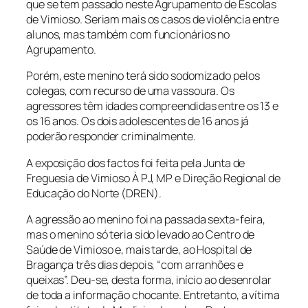
que se tem passado neste Agrupamento de Escolas
de Vimioso. Seriam mais os casos de violência entre
alunos, mas também com funcionários no
Agrupamento.
Porém, este menino terá sido sodomizado pelos
colegas, com recurso de uma vassoura. Os
agressores têm idades compreendidas entre os 13 e
os 16 anos. Os dois adolescentes de 16 anos já
poderão responder criminalmente.
A exposição dos factos foi feita pela Junta de
Freguesia de Vimioso À PJ, MP e Direção Regional de
Educação do Norte (DREN).
A agressão ao menino foi na passada sexta-feira,
mas o menino só teria sido levado ao Centro de
Saúde de Vimioso e, mais tarde, ao Hospital de
Bragança três dias depois, “com arranhões e
queixas”. Deu-se, desta forma, início ao desenrolar
de toda a informação chocante. Entretanto, a vítima