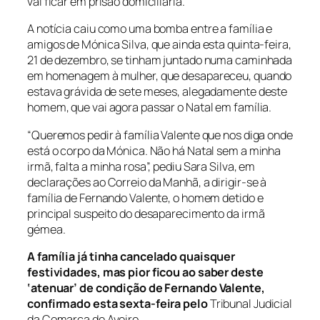
vai ficar em prisão domiciliária.
A notícia caiu como uma bomba entre a família e
amigos de Mónica Silva, que ainda esta quinta-feira,
21 de dezembro, se tinham juntado numa caminhada
em homenagem à mulher, que desapareceu, quando
estava grávida de sete meses, alegadamente deste
homem, que vai agora passar o Natal em família.
“Queremos pedir à família Valente que nos diga onde
está o corpo da Mónica. Não há Natal sem a minha
irmã, falta a minha rosa”, pediu Sara Silva, em
declarações ao Correio da Manhã, a dirigir-se à
família de Fernando Valente, o homem detido e
principal suspeito do desaparecimento da irmã
gémea.
A família já tinha cancelado quaisquer
festividades, mas pior ficou ao saber deste
‘atenuar’ de condição de Fernando Valente,
confirmado esta sexta-feira pelo
Tribunal Judicial
da Comarca de Aveiro.