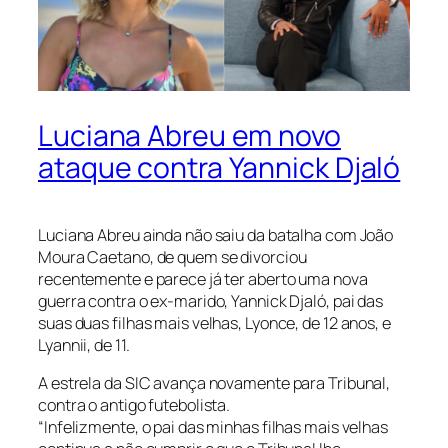
Luciana Abreu em novo
ataque contra Yannick Djaló
Luciana Abreu ainda não saiu da batalha com João
Moura Caetano, de quem se divorciou
recentemente e parece já ter aberto uma nova
guerra contra o ex-marido, Yannick Djaló, pai das
suas duas filhas mais velhas, Lyonce, de 12 anos, e
Lyannii, de 11.
A estrela da SIC avança novamente para Tribunal,
contra o antigo futebolista.
“Infelizmente, o pai das minhas filhas mais velhas