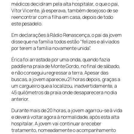
médicos decidiram pela alta hospitalar, o que o pai,
Vítor Vicente, já esperava, também desejoso de se
reencontrar com a filha em casa, depois de todo
este pesadelo.
Em declarações à Rádio Renascença, o pai da jovem
disse que na família todos estão “felizes e aliviados
por terem a família novamente unida”.
Érica foi arrastada por uma onda, quando fazia
paddle na praia de Monte Gordo, no final de sábado,
e não conseguiu regressar a terra. Apesar das
buscas, a jovem apareceu 21 horas depois, graças a
um cargueiro que a localizou, inadvertidamente, a
45 quilómetros da praia onde desaparecera no dia
anterior.
Durante mais de 20 horas, a jovem agarrou-se à vida
e deverá voltar agora à normalidade, após esta alta
hospitalar. A jovem vai continuar a receber
tratamento, nomeadamente o acompanhamento