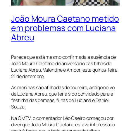
João Moura Caetano metido
em problemas com Luciana
Abreu
Parece que está mesmo confirmada a ausência de
João Moura Caetano do aniversário das filhas de
Luciana Abreu, Valentine e Amoor, esta quinta-feira,
21 de dezembro.
As meninas são afilhadas do toureiro, antigo noivo
de Luciana Abreu, que teria sido convidado para a
festinha das gémeas, filhas de Luciana e Daniel
Souza.
Na CMTV, o comentador Léo Caeiro começou por
dizer que João Moura Caetano estava interessado
em ir à festa, e que teria pergunto detalhes