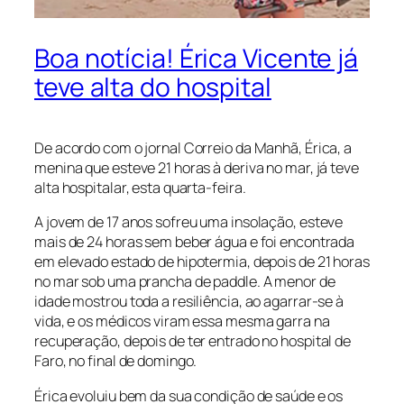
Boa notícia! Érica Vicente já
teve alta do hospital
De acordo com o jornal Correio da Manhã, Érica, a
menina que esteve 21 horas à deriva no mar, já teve
alta hospitalar, esta quarta-feira.
A jovem de 17 anos sofreu uma insolação, esteve
mais de 24 horas sem beber água e foi encontrada
em elevado estado de hipotermia, depois de 21 horas
no mar sob uma prancha de paddle. A menor de
idade mostrou toda a resiliência, ao agarrar-se à
vida, e os médicos viram essa mesma garra na
recuperação, depois de ter entrado no hospital de
Faro, no final de domingo.
Érica evoluiu bem da sua condição de saúde e os