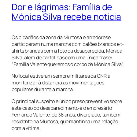
Dor e lágrimas: Família de
Mónica Silva recebe noticia
Os cidadãos da zona da Murtosa e arredorese
participaram numa marcha com balões brancos e t-
shirts brancas com a foto da desaparecida, Mónica
Silva, além de cartolinas com uma única frase:
“Família Valente queremos o corpo de Mónica Silva”,
No local estiveram sempre militares da GNR a
monitorizar à distância as movimentações
populares durante a marcha.
O principal suspeito e único preso preventivo sobre
este caso do desaparecimento é o empresário
Fernando Valente, de 38 anos, divorciado, também
residente na Murtosa, que mantinha uma relação
com a vítima.