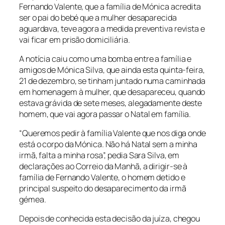
Fernando Valente, que a família de Mónica acredita
ser o pai do bebé que a mulher desaparecida
aguardava, teve agora a medida preventiva revista e
vai ficar em prisão domiciliária.
A notícia caiu como uma bomba entre a família e
amigos de Mónica Silva, que ainda esta quinta-feira,
21 de dezembro, se tinham juntado numa caminhada
em homenagem à mulher, que desapareceu, quando
estava grávida de sete meses, alegadamente deste
homem, que vai agora passar o Natal em família.
“Queremos pedir à família Valente que nos diga onde
está o corpo da Mónica. Não há Natal sem a minha
irmã, falta a minha rosa”, pedia Sara Silva, em
declarações ao Correio da Manhã, a dirigir-se à
família de Fernando Valente, o homem detido e
principal suspeito do desaparecimento da irmã
gémea.
Depois de conhecida esta decisão da juíza, chegou