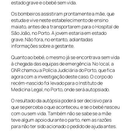
estado grave e o bebé sem vida.
Os bombeiros assistiram prontamente a mãe, que
estuda e vive neste estabelecimento de ensino
maiato, antes de a transportarem para o Hospital de
São João, no Porto. A jovem estaria em estado
grave. Não fora, no entanto, adiantadas
informações sobre a gestante.
Quanto ao bebé, o mesmo já se encontrava sem vida
à chegada das equipas de emergência. No local, a
GNR chamou a Polícia Judiciária do Porto, que fica
agora com a investigação deste caso. O corpo do
recém-nascido foi levado para o Instituto de
Medicina Legal, no Porto, onde será autopsiado.
O resultado da autópsia poderá ser decisivo para
que se perceba o que aconteceu, e se o bebé nasceu
com ou sem vida. Também não se sabe se a mãe
teve algum apoio durante o parto, nem as razões
para não ter sido acionado o pedido de ajuda antes.