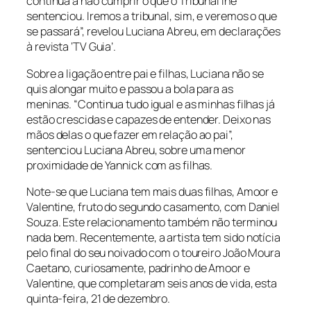
continua a não cumprir o que o Tribunal lhe
sentenciou. Iremos a tribunal, sim, e veremos o que
se passará”, revelou Luciana Abreu, em declarações
à revista ‘TV Guia’.
Sobre a ligação entre pai e filhas, Luciana não se
quis alongar muito e passou a bola para as
meninas. “Continua tudo igual e as minhas filhas já
estão crescidas e capazes de entender. Deixo nas
mãos delas o que fazer em relação ao pai”,
sentenciou Luciana Abreu, sobre uma menor
proximidade de Yannick com as filhas.
Note-se que Luciana tem mais duas filhas, Amoor e
Valentine, fruto do segundo casamento, com Daniel
Souza. Este relacionamento também não terminou
nada bem. Recentemente, a artista tem sido notícia
pelo final do seu noivado com o toureiro João Moura
Caetano, curiosamente, padrinho de Amoor e
Valentine, que completaram seis anos de vida, esta
quinta-feira, 21 de dezembro.