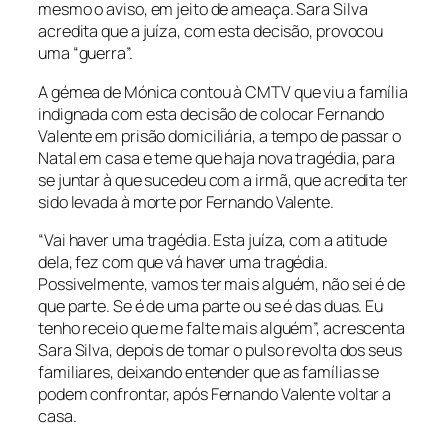
mesmo o aviso, em jeito de ameaça. Sara Silva
acredita que a juíza, com esta decisão, provocou
uma “guerra”.
A gémea de Mónica contou à CMTV que viu a família
indignada com esta decisão de colocar Fernando
Valente em prisão domiciliária, a tempo de passar o
Natal em casa e teme que haja nova tragédia, para
se juntar à que sucedeu com a irmã, que acredita ter
sido levada à morte por Fernando Valente.
“Vai haver uma tragédia. Esta juíza, com a atitude
dela, fez com que vá haver uma tragédia.
Possivelmente, vamos ter mais alguém, não sei é de
que parte. Se é de uma parte ou se é das duas. Eu
tenho receio que me falte mais alguém”, acrescenta
Sara Silva, depois de tomar o pulso revolta dos seus
familiares, deixando entender que as famílias se
podem confrontar, após Fernando Valente voltar a
casa.