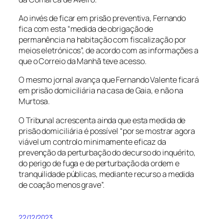
Ao invés de ficar em prisão preventiva, Fernando
fica com esta “medida de obrigação de
permanência na habitação com fiscalização por
meios eletrónicos”, de acordo com as informações a
que o Correio da Manhã teve acesso.
O mesmo jornal avança que Fernando Valente ficará
em prisão domiciliária na casa de Gaia, e não na
Murtosa.
O Tribunal acrescenta ainda que esta medida de
prisão domiciliária é possível “por se mostrar agora
viável um controlo minimamente eficaz da
prevenção da perturbação do decurso do inquérito,
do perigo de fuga e de perturbação da ordem e
tranquilidade públicas, mediante recurso a medida
de coação menos grave”.
22/12/2023