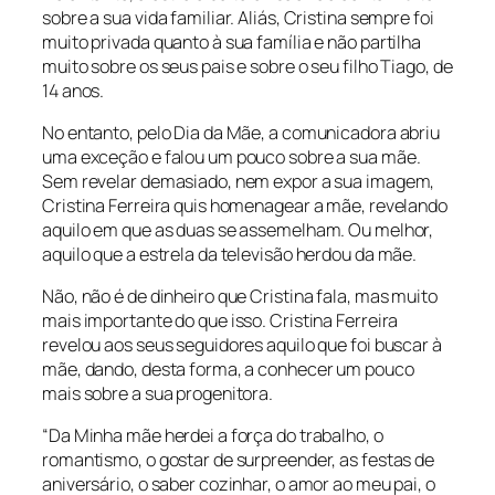
sobre a sua vida familiar. Aliás, Cristina sempre foi
muito privada quanto à sua família e não partilha
muito sobre os seus pais e sobre o seu filho Tiago, de
14 anos.
No entanto, pelo Dia da Mãe, a comunicadora abriu
uma exceção e falou um pouco sobre a sua mãe.
Sem revelar demasiado, nem expor a sua imagem,
Cristina Ferreira quis homenagear a mãe, revelando
aquilo em que as duas se assemelham. Ou melhor,
aquilo que a estrela da televisão herdou da mãe.
Não, não é de dinheiro que Cristina fala, mas muito
mais importante do que isso. Cristina Ferreira
revelou aos seus seguidores aquilo que foi buscar à
mãe, dando, desta forma, a conhecer um pouco
mais sobre a sua progenitora.
“Da Minha mãe herdei a força do trabalho, o
romantismo, o gostar de surpreender, as festas de
aniversário, o saber cozinhar, o amor ao meu pai, o