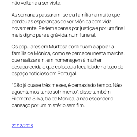
não voltaria a ser vista.
As semanas passaram-se e a família há muito que
perdeu as esperanças de ver Mónica com vida
novamente. Pedem apenas por justiça e por um final
mais digno para a grávida, num funeral.
Os populares em Murtosa continuam a apoiar a
família de Mónica, como se percebeu nesta marcha,
que realizaram, em homenagem à mulher
desaparecida e que colocou a localidade no topo do
espaço noticioso em Portugal.
“São já quase três meses, é demasiado tempo. Não
aguentamos tanto sofrimento”, disse também
Filomena Silva, tia de Mónica, a não esconder o
cansaço por um mistério sem fim.
22/12/2023