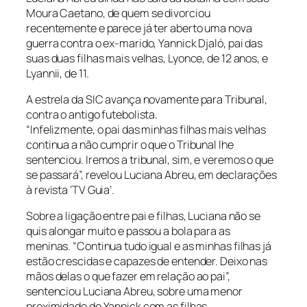
Moura Caetano, de quem se divorciou
recentemente e parece já ter aberto uma nova
guerra contra o ex-marido, Yannick Djaló, pai das
suas duas filhas mais velhas, Lyonce, de 12 anos, e
Lyannii, de 11.
A estrela da SIC avança novamente para Tribunal,
contra o antigo futebolista.
“Infelizmente, o pai das minhas filhas mais velhas
continua a não cumprir o que o Tribunal lhe
sentenciou. Iremos a tribunal, sim, e veremos o que
se passará”, revelou Luciana Abreu, em declarações
à revista ‘TV Guia’.
Sobre a ligação entre pai e filhas, Luciana não se
quis alongar muito e passou a bola para as
meninas. “Continua tudo igual e as minhas filhas já
estão crescidas e capazes de entender. Deixo nas
mãos delas o que fazer em relação ao pai”,
sentenciou Luciana Abreu, sobre uma menor
proximidade de Yannick com as filhas.