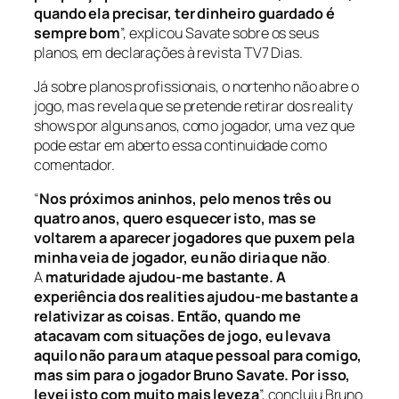
quando ela precisar, ter dinheiro guardado é
sempre bom
”, explicou Savate sobre os seus
planos, em declarações à revista
TV7 Dias
.
Já sobre planos profissionais, o nortenho não abre o
jogo, mas revela que se pretende retirar dos reality
shows por alguns anos, como jogador, uma vez que
pode estar em aberto essa continuidade como
comentador.
“
Nos próximos aninhos, pelo menos três ou
quatro anos, quero esquecer isto, mas se
voltarem a aparecer jogadores que puxem pela
minha veia de jogador, eu não diria que não
.
A
maturidade ajudou-me bastante. A
experiência dos realities ajudou-me bastante a
relativizar as coisas. Então, quando me
atacavam com situações de jogo, eu levava
aquilo não para um ataque pessoal para comigo,
mas sim para o jogador Bruno Savate. Por isso,
levei isto com muito mais leveza
”, concluiu Bruno