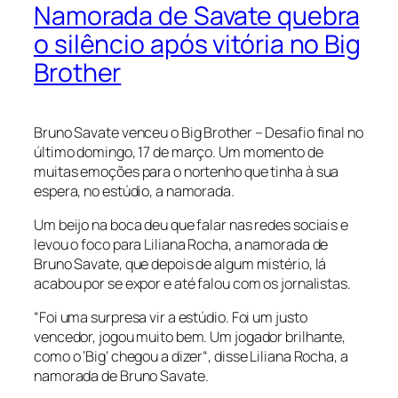
Namorada de Savate quebra
o silêncio após vitória no Big
Brother
Bruno Savate venceu o Big Brother – Desafio final no
último domingo, 17 de março. Um momento de
muitas emoções para o nortenho que tinha à sua
espera, no estúdio, a namorada.
Um beijo na boca deu que falar nas redes sociais e
levou o foco para Liliana Rocha, a namorada de
Bruno Savate, que depois de algum mistério, lá
acabou por se expor e até falou com os jornalistas.
“Foi uma surpresa vir a estúdio. Foi um justo
vencedor, jogou muito bem. Um jogador brilhante,
como o ‘Big’ chegou a dizer“, disse Liliana Rocha, a
namorada de Bruno Savate.