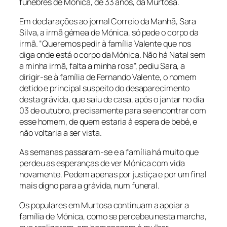
fúnebres de Mónica, de 33 anos, da Murtosa.
Em declarações ao jornal Correio da Manhã, Sara
Silva, a irmã gémea de Mónica, só pede o corpo da
irmã. “Queremos pedir à família Valente que nos
diga onde está o corpo da Mónica. Não há Natal sem
a minha irmã, falta a minha rosa”, pediu Sara, a
dirigir-se à família de Fernando Valente, o homem
detido e principal suspeito do desaparecimento
desta grávida, que saiu de casa, após o jantar no dia
03 de outubro, precisamente para se encontrar com
esse homem, de quem estaria à espera de bebé, e
não voltaria a ser vista.
As semanas passaram-se e a família há muito que
perdeu as esperanças de ver Mónica com vida
novamente. Pedem apenas por justiça e por um final
mais digno para a grávida, num funeral.
Os populares em Murtosa continuam a apoiar a
família de Mónica, como se percebeu nesta marcha,