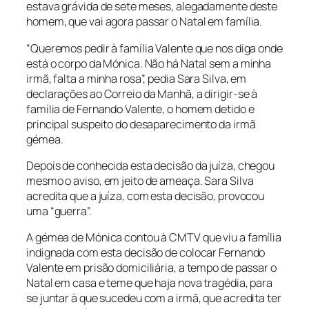
estava grávida de sete meses, alegadamente deste
homem, que vai agora passar o Natal em família.
“Queremos pedir à família Valente que nos diga onde
está o corpo da Mónica. Não há Natal sem a minha
irmã, falta a minha rosa”, pedia Sara Silva, em
declarações ao Correio da Manhã, a dirigir-se à
família de Fernando Valente, o homem detido e
principal suspeito do desaparecimento da irmã
gémea.
Depois de conhecida esta decisão da juíza, chegou
mesmo o aviso, em jeito de ameaça. Sara Silva
acredita que a juíza, com esta decisão, provocou
uma “guerra”.
A gémea de Mónica contou à CMTV que viu a família
indignada com esta decisão de colocar Fernando
Valente em prisão domiciliária, a tempo de passar o
Natal em casa e teme que haja nova tragédia, para
se juntar à que sucedeu com a irmã, que acredita ter