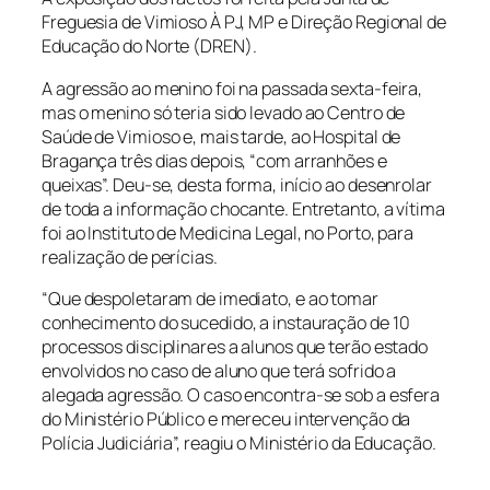
Freguesia de Vimioso À PJ, MP e Direção Regional de
Educação do Norte (DREN).
A agressão ao menino foi na passada sexta-feira,
mas o menino só teria sido levado ao Centro de
Saúde de Vimioso e, mais tarde, ao Hospital de
Bragança três dias depois, “com arranhões e
queixas”. Deu-se, desta forma, início ao desenrolar
de toda a informação chocante. Entretanto, a vítima
foi ao Instituto de Medicina Legal, no Porto, para
realização de perícias.
“Que despoletaram de imediato, e ao tomar
conhecimento do sucedido, a instauração de 10
processos disciplinares a alunos que terão estado
envolvidos no caso de aluno que terá sofrido a
alegada agressão. O caso encontra-se sob a esfera
do Ministério Público e mereceu intervenção da
Polícia Judiciária”, reagiu o Ministério da Educação.