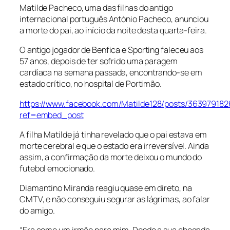
Matilde Pacheco, uma das filhas do antigo
internacional português António Pacheco, anunciou
a morte do pai, ao início da noite desta quarta-feira.
O antigo jogador de Benfica e Sporting faleceu aos
57 anos, depois de ter sofrido uma paragem
cardíaca na semana passada, encontrando-se em
estado crítico, no hospital de Portimão.
https://www.facebook.com/Matilde128/posts/36397918
ref=embed_post
A filha Matilde já tinha revelado que o pai estava em
morte cerebral e que o estado era irreversível. Ainda
assim, a confirmação da morte deixou o mundo do
futebol emocionado.
Diamantino Miranda reagiu quase em direto, na
CMTV, e não conseguiu segurar as lágrimas, ao falar
do amigo.