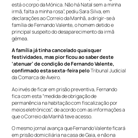
está o corpo da Mónica. Não há Natal sem a minha
irmã, falta a minha rosa”, pediu Sara Silva, em
declarações ao Correio da Manhã, a dirigir-se à
família de Fernando Valente, o homem detido e
principal suspeito do desaparecimento da irmã
gémea.
A família já tinha cancelado quaisquer
festividades, mas pior ficou ao saber deste
‘atenuar’ de condição de Fernando Valente,
confirmado esta sexta-feira pelo
Tribunal Judicial
da Comarca de Aveiro.
Ao invés de ficar em prisão preventiva, Fernando
fica com esta “medida de obrigação de
permanência na habitação com fiscalização por
meios eletrónicos”, de acordo com as informações a
que o Correio da Manhã teve acesso.
O mesmo jornal avança que Fernando Valente ficará
em prisão domiciliária na casa de Gaia, e não na