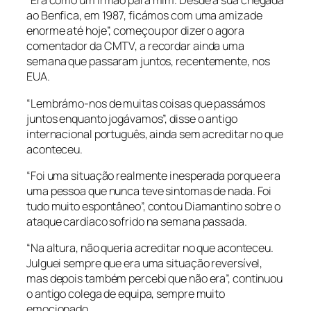
“Era como um irmão para mim. Desde a sua chegada
ao Benfica, em 1987, ficámos com uma amizade
enorme até hoje”, começou por dizer o agora
comentador da CMTV, a recordar ainda uma
semana que passaram juntos, recentemente, nos
EUA.
“Lembrámo-nos de muitas coisas que passámos
juntos enquanto jogávamos”, disse o antigo
internacional português, ainda sem acreditar no que
aconteceu.
“Foi uma situação realmente inesperada porque era
uma pessoa que nunca teve sintomas de nada. Foi
tudo muito espontâneo”, contou Diamantino sobre o
ataque cardíaco sofrido na semana passada.
“Na altura, não queria acreditar no que aconteceu.
Julguei sempre que era uma situação reversível,
mas depois também percebi que não era”, continuou
o antigo colega de equipa, sempre muito
emocionado.