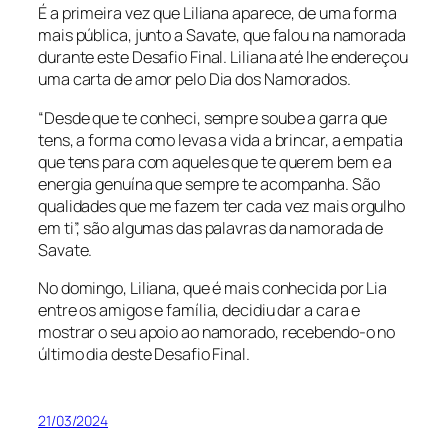
É a primeira vez que Liliana aparece, de uma forma
mais pública, junto a Savate, que falou na namorada
durante este Desafio Final. Liliana até lhe endereçou
uma carta de amor pelo Dia dos Namorados.
“Desde que te conheci, sempre soube a garra que
tens, a forma como levas a vida a brincar, a empatia
que tens para com aqueles que te querem bem e a
energia genuína que sempre te acompanha. São
qualidades que me fazem ter cada vez mais orgulho
em ti”, são algumas das palavras da namorada de
Savate.
No domingo, Liliana, que é mais conhecida por Lia
entre os amigos e família, decidiu dar a cara e
mostrar o seu apoio ao namorado, recebendo-o no
último dia deste Desafio Final.
21/03/2024