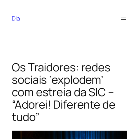
Saltar
para
Dia
o
conteúdo
Os Traidores: redes
sociais ‘explodem’
com estreia da SIC –
“Adorei! Diferente de
tudo”