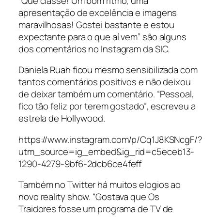
“Que classe! Um bom ritmo, uma
apresentação de excelência e imagens
maravilhosas! Gostei bastante e estou
expectante para o que aí vem” são alguns
dos comentários no Instagram da SIC.
Daniela Ruah ficou mesmo sensibilizada com
tantos comentários positivos e não deixou
de deixar também um comentário. “Pessoal,
fico tão feliz por terem gostado“, escreveu a
estrela de Hollywood.
https://www.instagram.com/p/Cq1J8KSNcgF/?
utm_source=ig_embed&ig_rid=c5eceb13-
1290-4279-9bf6-2dcb6ce4feff
Também no Twitter há muitos elogios ao
novo reality show. “Gostava que Os
Traidores fosse um programa de TV de