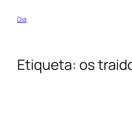
Saltar
para
Dia
o
conteúdo
Etiqueta:
os traid