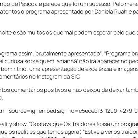
mingo de Páscoa e parece que foi um sucesso. Pelo meno
m atentos o programa apresentado por Daniela Ruah e 
noite e são muitos os que mal podem esperar pelo que a
ograma assim, brutalmente apresentado“, “Programa brut
iquei curiosa sobre quem ‘amanhã’ não irá aparecer no p
m bom ritmo, uma apresentação de excelência e imagens
omentários no Instagram da SIC.
tos comentários positivos e não deixou de deixar també
d.
utm_source=ig_embed&ig_rid=c5eceb13-1290-4279-9
ality show. “Gostava que Os Traidores fosse um program
ue os realities que temos agora”, “Estive a ver os trai