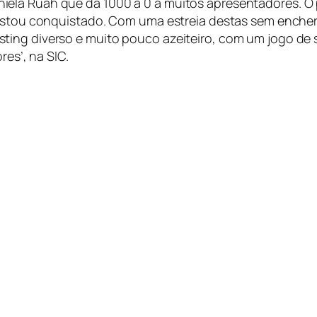
ela Ruah que dá 1000 a 0 a muitos apresentadores. O p
“Estou conquistado. Com uma estreia destas sem encher
ting diverso e muito pouco azeiteiro, com um jogo de
res’, na SIC.