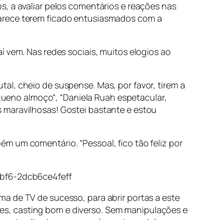
s, a avaliar pelos comentários e reações nas
parece terem ficado entusiasmados com a
í vem. Nas redes sociais, muitos elogios ao
al, cheio de suspense. Mas, por favor, tirem a
equeno almoço“, “Daniela Ruah espetacular,
 maravilhosas! Gostei bastante e estou
m um comentário. “Pessoal, fico tão feliz por
bf6-2dcb6ce4feff
a de TV de sucesso, para abrir portas a este
dores, casting bom e diverso. Sem manipulações e