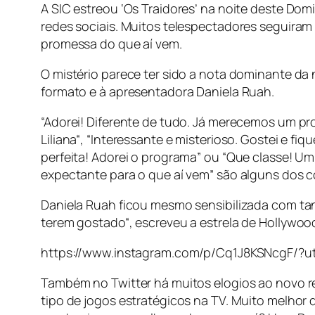
A SIC estreou ‘Os Traidores’ na noite deste Do
redes sociais. Muitos telespectadores seguira
promessa do que aí vem.
O mistério parece ter sido a nota dominante da 
formato e à apresentadora Daniela Ruah.
“Adorei! Diferente de tudo. Já merecemos um pr
Liliana“, “Interessante e misterioso. Gostei e f
perfeita! Adorei o programa” ou “Que classe! U
expectante para o que aí vem” são alguns dos c
Daniela Ruah ficou mesmo sensibilizada com tan
terem gostado“, escreveu a estrela de Hollywoo
https://www.instagram.com/p/Cq1J8KSNcgF/?
Também no Twitter há muitos elogios ao novo re
tipo de jogos estratégicos na TV. Muito melhor q