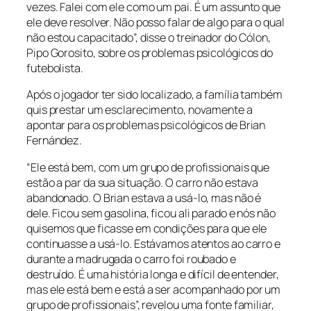
vezes. Falei com ele como um pai. É um assunto que
ele deve resolver. Não posso falar de algo para o qual
não estou capacitado”, disse o treinador do Cólon,
Pipo Gorosito, sobre os problemas psicológicos do
futebolista.
Após o jogador ter sido localizado, a família também
quis prestar um esclarecimento, novamente a
apontar para os problemas psicológicos de Brian
Fernández.
“Ele está bem, com um grupo de profissionais que
estão a par da sua situação. O carro não estava
abandonado. O Brian estava a usá-lo, mas não é
dele. Ficou sem gasolina, ficou ali parado e nós não
quisemos que ficasse em condições para que ele
continuasse a usá-lo. Estávamos atentos ao carro e
durante a madrugada o carro foi roubado e
destruído. É uma história longa e difícil de entender,
mas ele está bem e está a ser acompanhado por um
grupo de profissionais”, revelou uma fonte familiar,