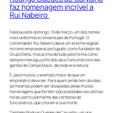
faz homenagem incrível a
Rui Nabeiro
Faleceu este domingo, 19 de março, um dos nomes
mais unânimes e consensuais de Portugal. O
comendador Rui Nabeiro deixa um enorme legado
no ramo empresarial português, como fundador do
Grupo Delta, mas acima de tudo pela forma como
sempre interagiu junto dos seus funcionários e das
gentes de Campo Maior, de onde era natural.
É, para muitos, o exemplo maior do que um
empresário deve ser. Para quem ainda tem dúvidas,
as mesmas podem ser dissipadas pelas muitas
homenagens que lhe têm sido prestadas nas últimas
horas, particularmente das centenas de
funcionários, que choram a sua morte.
Também Rodrigo Guedes de Carvalho, um dos