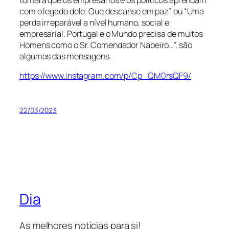
tomara que os empresários e os políticos aprendam
com o legado dele. Que descanse em paz” ou “Uma
perda irreparável a nível humano, social e
empresarial. Portugal e o Mundo precisa de muitos
Homens como o Sr. Comendador Nabeiro…”, são
algumas das mensagens.
https://www.instagram.com/p/Cp_QM0rsQF9/
22/03/2023
Dia
As melhores notícias para si!