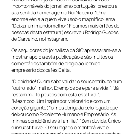
incontornáveis do jornalismo português, prestou a
sua sentida homenagem a Rui Nabeiro. “Uma
enorme vénia a quem viveu sob o magnífico lema
“Deixar um mundo melhor”. Ficamos mais órfãos de
pessoas desta estatura”, escreveu Rodrigo Guedes
de Carvalho, no Instagram.
Os seguidores do jornalista da SIC apressaram-se a
mostrar apoio a esta publicação e são muitos os
comentários também de elogio ao icónico
empresário dos cafés Delta.
“Dignidade! Quem sabe vai dar o seu contributo num
“outro lado” melhor. Exemplos de e para a vida!”, “Já
restam muito poucos com esta estatura!”,
“Mesmooo! Um inspirador, visionário e com um
coração gigante”, “o meu obrigada pelo legado que
deixou como Excelente Humano e Empresário. As
minhas condolências à família.”, “Sem dúvida. Único
e insubstituível. O seu legado o manterá vivo e