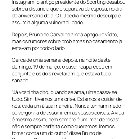
Instagram, o antigo presidente do Sporting desabou
sobre a distância que o separava da esposa, no dia
do aniversário dela. O DJ pedia mesmo desculpa e
assumia alguma vulnerabilidade.
Depois, Bruno de Carvalho ainda apagou o vídeo,
mas os rumores sobre problemas no casamento já
estavam por todo o lado.
Cerca de uma semana depois, na noite deste
domingo, 19 de março, o casal reapareceu em
conjunto e os dois revelaram que estava tudo
sanado.
“Já vos tinha dito: quando se ama, ultrapassa-se
tudo. Sim, tivemos uma crise. Estamos a cuidar de
nós, cada um à sua maneira. Nunca tenham medo
ou vergonha de assumirem as vossas coisas. A vida
é mesmo assim, nem sempre é um ‘mar de rosas’,
não é sempre perfeita como queremos. Iremos
tomar conta um do outro”, disse Bruno de