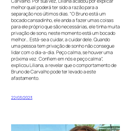
Carvalho. Por sua vez, Liliana acabou por explicar
melhor qual poderá ter sido a razão para a
separação nos últimos dias. “O Bruno está um
bocado cansadinho, ele anda a fazer umas coisas
para ele próprio que são necessárias, ele tinha muita
privação de sono, neste momento está um bocado
melhor… Está-se a cuidar, a cuidar dele. Quando
uma pessoa tem privação de sonho não consegue
lidar com o dia-a-dia. Peço calma, se houver uma
próxima vez. Confiem em nós e peço calma”,
explicou Liliana, a revelar que o comportamento de
Bruno de Carvalho pode ter levado a este
afastamento.
22/03/2023