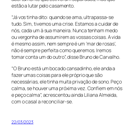
estão a lutar pelo casamento.
“Já vos tinha dito: quando se ama, ultrapassa-se
tudo. Sim, tivemos uma crise. Estamos a cuidar de
nós, cada um à sua maneira. Nunca tenham medo
ou vergonha de assumirem as vossas coisas. A vida
é mesmo assim, nem sempre é um ‘mar de rosas’,
não é sempre perfeita como queremos. Iremos
tomar conta um do outro”, disse Bruno de Carvalho.
“O Bruno está um bocado cansadinho, ele anda a
fazer umas coisas para ele próprio que são
necessárias, ele tinha muita privação de sono. Peço
calma, se houver uma próxima vez. Confiem em nós
e peço calma”, acrescentou ainda Liliana Almeida,
com o casal a reconciliar-se.
22/03/2023