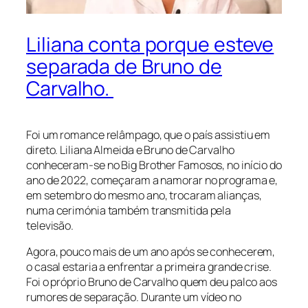
Liliana conta porque esteve
separada de Bruno de
Carvalho.
Foi um romance relâmpago, que o país assistiu em
direto. Liliana Almeida e Bruno de Carvalho
conheceram-se no Big Brother Famosos, no início do
ano de 2022, começaram a namorar no programa e,
em setembro do mesmo ano, trocaram alianças,
numa cerimónia também transmitida pela
televisão.
Agora, pouco mais de um ano após se conhecerem,
o casal estaria a enfrentar a primeira grande crise.
Foi o próprio Bruno de Carvalho quem deu palco aos
rumores de separação. Durante um vídeo no