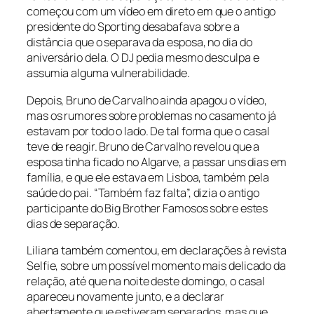
começou com um vídeo em direto em que o antigo
presidente do Sporting desabafava sobre a
distância que o separava da esposa, no dia do
aniversário dela. O DJ pedia mesmo desculpa e
assumia alguma vulnerabilidade.
Depois, Bruno de Carvalho ainda apagou o vídeo,
mas os rumores sobre problemas no casamento já
estavam por todo o lado. De tal forma que o casal
teve de reagir. Bruno de Carvalho revelou que a
esposa tinha ficado no Algarve, a passar uns dias em
família, e que ele estava em Lisboa, também pela
saúde do pai. “Também faz falta”, dizia o antigo
participante do Big Brother Famosos sobre estes
dias de separação.
Liliana também comentou, em declarações à revista
Selfie, sobre um possível momento mais delicado da
relação, até que na noite deste domingo, o casal
apareceu novamente junto, e a declarar
abertamente que estiveram separados, mas que