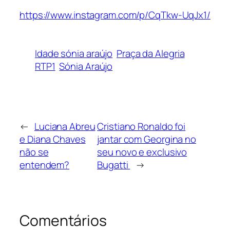
https://www.instagram.com/p/CqTkw-UqJx1/
Idade sónia araújo
Praça da Alegria
RTP1
Sónia Araújo
←
Luciana Abreu
Cristiano Ronaldo foi
e Diana Chaves
jantar com Georgina no
não se
seu novo e exclusivo
entendem?
Bugatti
→
Comentários