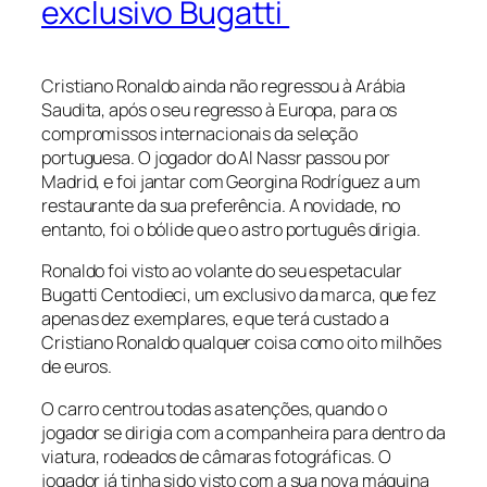
exclusivo Bugatti
Cristiano Ronaldo ainda não regressou à Arábia
Saudita, após o seu regresso à Europa, para os
compromissos internacionais da seleção
portuguesa. O jogador do Al Nassr passou por
Madrid, e foi jantar com Georgina Rodríguez a um
restaurante da sua preferência. A novidade, no
entanto, foi o bólide que o astro português dirigia.
Ronaldo foi visto ao volante do seu espetacular
Bugatti Centodieci, um exclusivo da marca, que fez
apenas dez exemplares, e que terá custado a
Cristiano Ronaldo qualquer coisa como oito milhões
de euros.
O carro centrou todas as atenções, quando o
jogador se dirigia com a companheira para dentro da
viatura, rodeados de câmaras fotográficas. O
jogador já tinha sido visto com a sua nova máquina