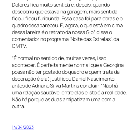
Dolores fica muito sentida e, depois, quando
descobriu que estava na garagem, mais sentida
ficou, ficou furibunda. Essa casa foi para obras e o
quadro desapareceu. E, agora, o que está em cima
dessa lareira é o retrato da nossa Gio”, disse o
comentador no programa ‘Noite das Estrelas’, da
CMTV.
“É normal no sentido de, muitas vezes, isso
acontecer. É perfeitamente normal que a Georgina
possa não ter gostado do quadro e quem trata da
decoração é ela”, justificou Daniel Nascimento,
antes de Adriano Silva Martins concluir: “Não há
uma relação saudável entre elas e isto é a realidade.
Não há porque as duas antipatizam uma com a
outra.
14/04/2023