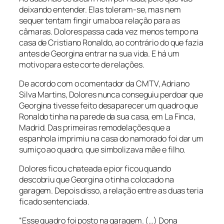
deixando entender. Elas toleram-se, mas nem
sequer tentam fingir uma boa relação para as
câmaras. Dolores passa cada vez menos tempo na
casa de Cristiano Ronaldo, ao contrário do que fazia
antes de Georgina entrar na sua vida. E há um
motivo para este corte de relações.
De acordo com o comentador da CMTV, Adriano
Silva Martins, Dolores nunca conseguiu perdoar que
Georgina tivesse feito desaparecer um quadro que
Ronaldo tinha na parede da sua casa, em La Finca,
Madrid. Das primeiras remodelações que a
espanhola imprimiu na casa do namorado foi dar um
sumiço ao quadro, que simbolizava mãe e filho.
Dolores ficou chateada e pior ficou quando
descobriu que Georgina o tinha colocado na
garagem. Depois disso, a relação entre as duas teria
ficado sentenciada.
“Esse quadro foi posto na garagem. (…) Dona