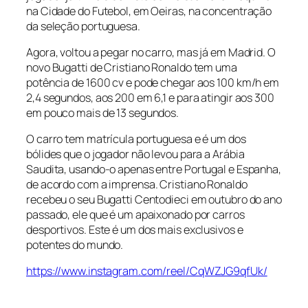
na Cidade do Futebol, em Oeiras, na concentração
da seleção portuguesa.
Agora, voltou a pegar no carro, mas já em Madrid. O
novo Bugatti de Cristiano Ronaldo tem uma
potência de 1600 cv e pode chegar aos 100 km/h em
2,4 segundos, aos 200 em 6,1 e para atingir aos 300
em pouco mais de 13 segundos.
O carro tem matrícula portuguesa e é um dos
bólides que o jogador não levou para a Arábia
Saudita, usando-o apenas entre Portugal e Espanha,
de acordo com a imprensa. Cristiano Ronaldo
recebeu o seu Bugatti Centodieci em outubro do ano
passado, ele que é um apaixonado por carros
desportivos. Este é um dos mais exclusivos e
potentes do mundo.
https://www.instagram.com/reel/CqWZJG9qfUk/