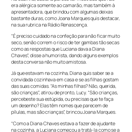
era alérgica somente ao camarão, mas também à
apresentadora, que brindou com algumas deixas
bastante duras, como Joana Marques quis destacar,
na sua rubrica na Rádio Renascença.
“É preciso cuidado na confeção para não ficar muito
seco, senão correm o risco de ter gambas tão secas
como as respostas que Luciana dava a Diana
Chaves”, disse a humorista, dando alguns exemplos
desta conversa não muito amistosa.
Já que estavam na cozinha, Diana quis saber se a
convidada cozinhava em casa e se as filhas gostam
das suas comidas. “As minhas filhas? Não, querida,
são crianças”, atirou de pronto, Lucy. “São crianças,
percebeste sua estúpida, ou precisas que te faça
um desenho? Elas têm nomes que parecem de
pílulas, mas são crianças”, brincou Joana Marques.
“Como a Diana Chaves estava a fazer de ajudante
na cozinha, a Luciana começou a tratá-la como se a