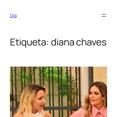
Saltar
para
Dia
o
conteúdo
Etiqueta:
diana chaves