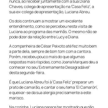
nunca, ao receber juntamente com a sua Diana
Chaves, colega de apresentação na ‘Casa Feliz’, a
sua ex-colega de apresentação, Luciana Abreu.
Os dois continuam a mostrar um excelente
entendimento, como se percebeu nesta visita de
Luciana ao programa das manhãs. O mesmo não se
pode dizer da relação entre Lucy e Diana.
A companheira de César Peixoto até fez muito bem
a parte dela, sempre de bom tom com a cantora.
Porém, recebeu pouco mais do que algumas
respostas mais ríspidas, como Joana Marques deu a
conhecer no seu ‘Extremamente Desagradável’
desta segunda-feira.
É que Luciana Abreu foi à ‘Casa Feliz’ preparar um
prato de camarão, e cantar o seu tema ‘El Camarón’,
e queixar-se da sua alergia precisamente a este
marisco.
Na cozinha, Luciana parece ter mostrado que não