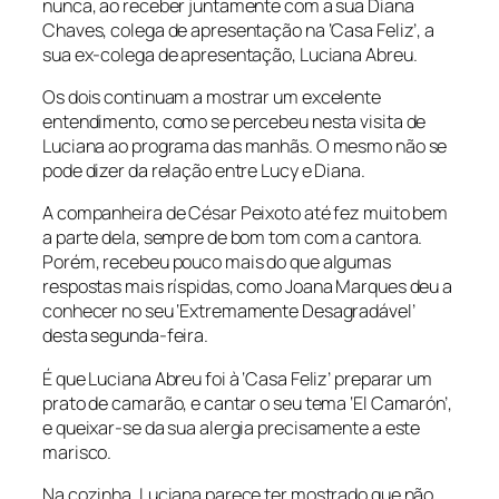
nunca, ao receber juntamente com a sua Diana
Chaves, colega de apresentação na ‘Casa Feliz’, a
sua ex-colega de apresentação, Luciana Abreu.
Os dois continuam a mostrar um excelente
entendimento, como se percebeu nesta visita de
Luciana ao programa das manhãs. O mesmo não se
pode dizer da relação entre Lucy e Diana.
A companheira de César Peixoto até fez muito bem
a parte dela, sempre de bom tom com a cantora.
Porém, recebeu pouco mais do que algumas
respostas mais ríspidas, como Joana Marques deu a
conhecer no seu ‘Extremamente Desagradável’
desta segunda-feira.
É que Luciana Abreu foi à ‘Casa Feliz’ preparar um
prato de camarão, e cantar o seu tema ‘El Camarón’,
e queixar-se da sua alergia precisamente a este
marisco.
Na cozinha, Luciana parece ter mostrado que não