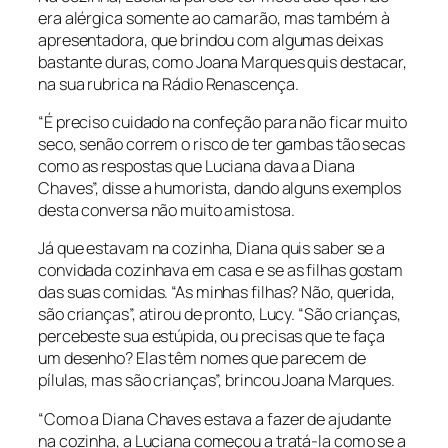
era alérgica somente ao camarão, mas também à
apresentadora, que brindou com algumas deixas
bastante duras, como Joana Marques quis destacar,
na sua rubrica na Rádio Renascença.
“É preciso cuidado na confeção para não ficar muito
seco, senão correm o risco de ter gambas tão secas
como as respostas que Luciana dava a Diana
Chaves”, disse a humorista, dando alguns exemplos
desta conversa não muito amistosa.
Já que estavam na cozinha, Diana quis saber se a
convidada cozinhava em casa e se as filhas gostam
das suas comidas. “As minhas filhas? Não, querida,
são crianças”, atirou de pronto, Lucy. “São crianças,
percebeste sua estúpida, ou precisas que te faça
um desenho? Elas têm nomes que parecem de
pílulas, mas são crianças”, brincou Joana Marques.
“Como a Diana Chaves estava a fazer de ajudante
na cozinha, a Luciana começou a tratá-la como se a