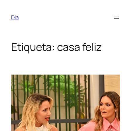
Saltar
para
Dia
o
conteúdo
Etiqueta:
casa feliz